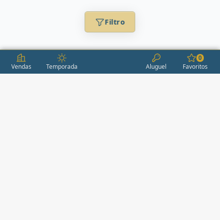
Filtro
0
Vendas
Temporada
Aluguel
Favoritos
CONDOMÍNIOS / EMPREENDIMENTOS
ITAPEMA
AÇORES
(2)
ÁGUAS LIVRES
(1)
ALEXANDRIA
(1)