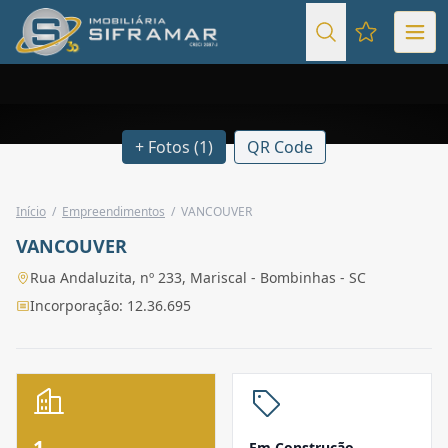
Favoritos (
+ Fotos (1)
QR Code
Início
/
Empreendimentos
/
VANCOUVER
VANCOUVER
Rua Andaluzita, nº 233, Mariscal - Bombinhas - SC
Incorporação: 12.36.695
1
Em Construção