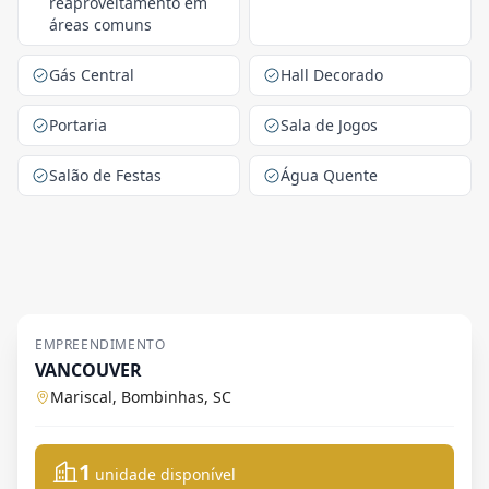
reaproveitamento em
áreas comuns
Gás Central
Hall Decorado
Portaria
Sala de Jogos
Salão de Festas
Água Quente
EMPREENDIMENTO
VANCOUVER
Mariscal, Bombinhas, SC
1
unidade disponível