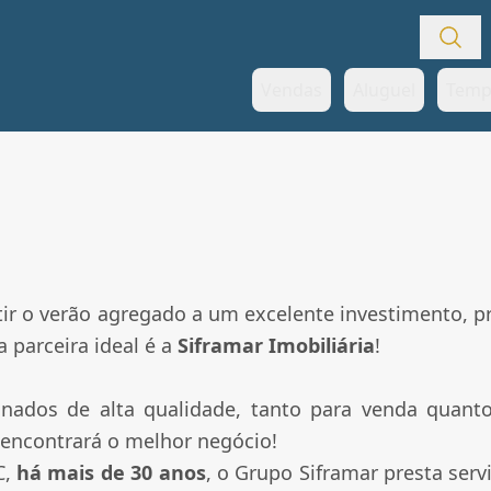
Vendas
Aluguel
Temp
tir o verão agregado a um excelente investimento, p
 parceira ideal é a
Siframar Imobiliária
!
nados de alta qualidade, tanto para venda quant
ê encontrará o melhor negócio!
C,
há mais de 30 anos
, o Grupo Siframar presta ser