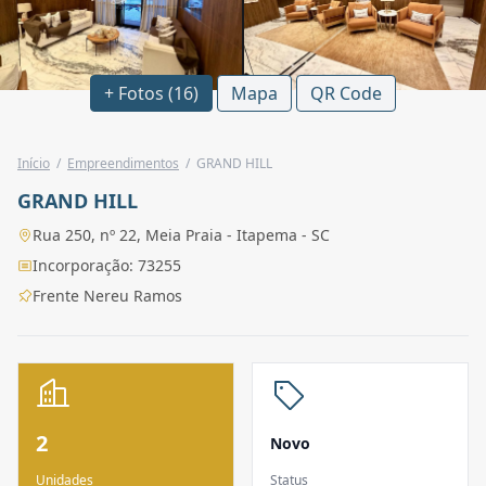
+ Fotos (16)
Mapa
QR Code
Início
/
Empreendimentos
/
GRAND HILL
GRAND HILL
Rua 250, nº 22, Meia Praia - Itapema - SC
Incorporação: 73255
Frente Nereu Ramos
2
Novo
Unidades
Status