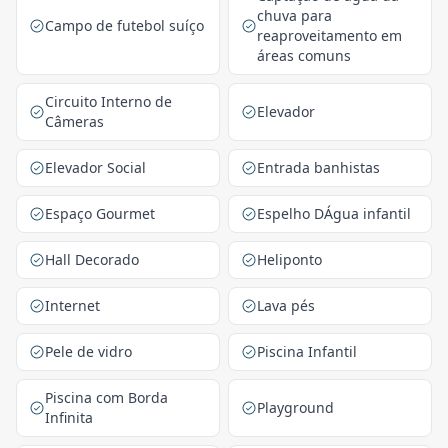
chuva para
Campo de futebol suíço
reaproveitamento em
áreas comuns
Circuito Interno de
Elevador
Câmeras
Elevador Social
Entrada banhistas
Espaço Gourmet
Espelho DÁgua infantil
Hall Decorado
Heliponto
Internet
Lava pés
Pele de vidro
Piscina Infantil
Piscina com Borda
Playground
Infinita