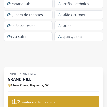
Portaria 24h
Portão Eletrônico
Quadra de Esportes
Salão Gourmet
Salão de Festas
Sauna
Tv a Cabo
Água Quente
EMPREENDIMENTO
GRAND HILL
Meia Praia, Itapema, SC
2
unidades disponíveis