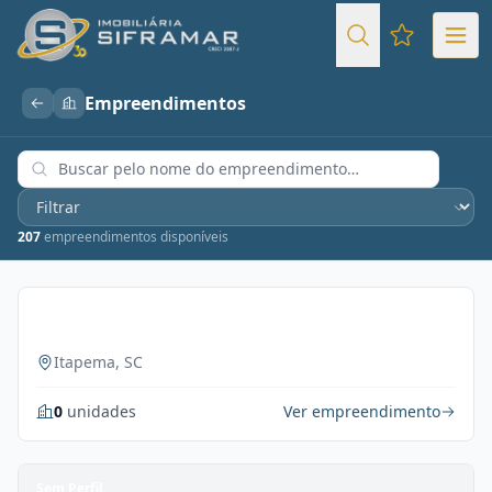
Favoritos (
Empreendimentos
207
empreendimentos disponíveis
Sem Perfil
Itapema, SC
0
unidades
Ver empreendimento
Sem Perfil