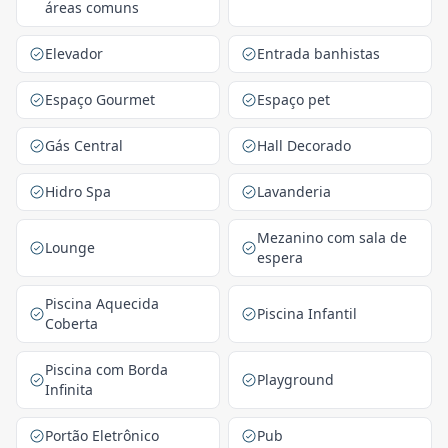
áreas comuns
Elevador
Entrada banhistas
Espaço Gourmet
Espaço pet
Gás Central
Hall Decorado
Hidro Spa
Lavanderia
Mezanino com sala de
Lounge
espera
Piscina Aquecida
Piscina Infantil
Coberta
Piscina com Borda
Playground
Infinita
Portão Eletrônico
Pub