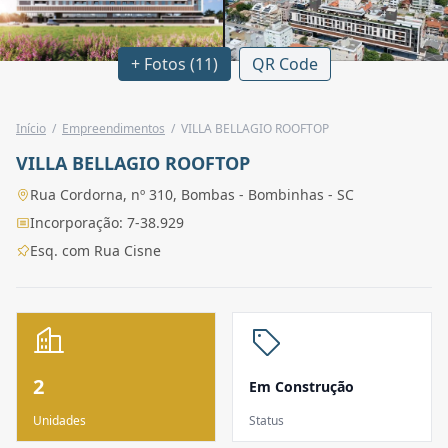
+ Fotos (11)
QR Code
Início
/
Empreendimentos
/
VILLA BELLAGIO ROOFTOP
VILLA BELLAGIO ROOFTOP
Rua Cordorna, nº 310, Bombas - Bombinhas - SC
Incorporação: 7-38.929
Esq. com Rua Cisne
2
Em Construção
Unidades
Status