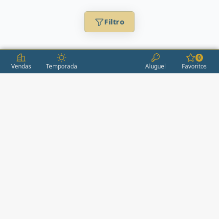
Filtro
0
Vendas
Temporada
Aluguel
Favoritos
CONDOMÍNIOS / EMPREENDIMENTOS
ITAPEMA
AÇORES
(2)
ÁGUAS LIVRES
(1)
ALEXANDRIA
(1)