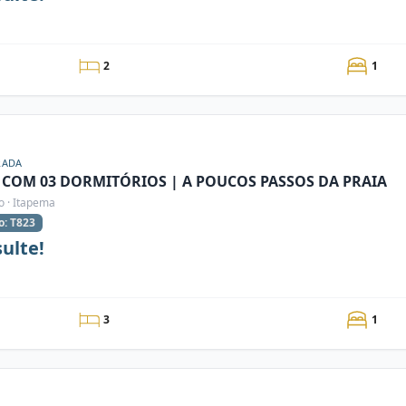
2
1
RADA
 COM 03 DORMITÓRIOS | A POUCOS PASSOS DA PRAIA
o · Itapema
o: T823
ulte!
3
1