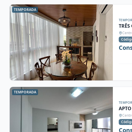
TEMPORADA
TEMPO
TRÊS
Centr
Códig
Cons
TEMPORADA
TEMPO
APTO
Centr
Códig
Cons