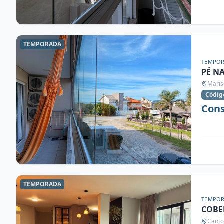
TEMPORADA
TEMPO
PÉ N
Maris
Códig
Cons
TEMPORADA
TEMPO
COBE
Canto