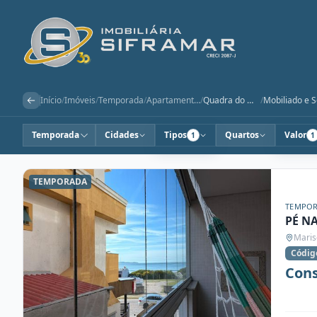
Início
/
Imóveis
/
Temporada
/
Apartamentos
/
Quadra do Mar
/
Temporada
Cidades
Tipos
Quartos
Valor
1
1
TEMPORADA
TEMPO
PÉ N
Maris
Códig
Cons