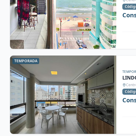
Códig
Cons
TEMPORADA
TEMPO
LIND
Centr
Códig
Cons