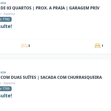
RADA
 DE 03 QUARTOS | PROX. A PRAIA | GARAGEM PRIV
o · Itapema
o: T782
ulte!
3
1
RADA
 COM DUAS SUÍTES | SACADA COM CHURRASQUEIRA
o · Itapema
o: T705
ulte!