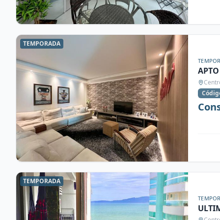
TEMPORADA
TEMPO
APTO
Centr
Códig
Cons
TEMPORADA
TEMPO
ULTI
Centr