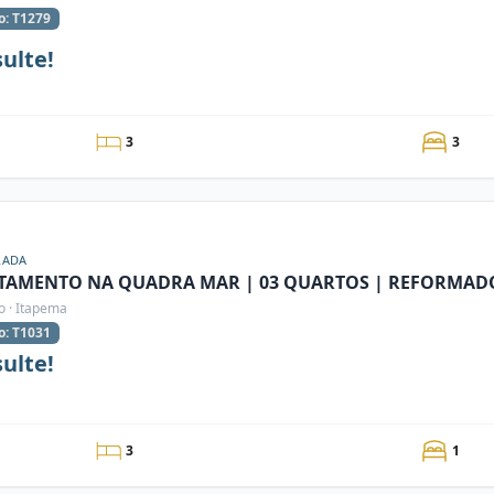
o: T1279
ulte!
3
3
RADA
TAMENTO NA QUADRA MAR | 03 QUARTOS | REFORMAD
o · Itapema
o: T1031
ulte!
3
1