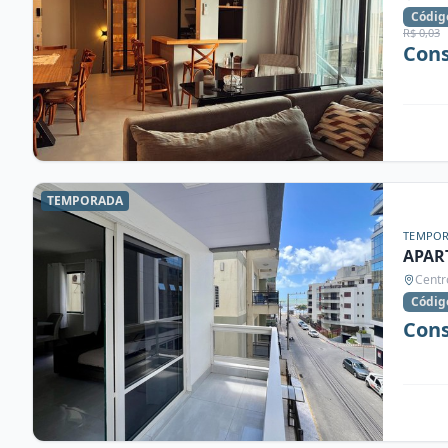
Códig
R$ 0,03
Cons
TEMPORADA
TEMPO
APAR
Centr
Códig
Cons