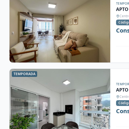
TEMPO
APTO
Centr
Códig
Cons
TEMPORADA
TEMPO
APTO
Centr
Códig
Cons