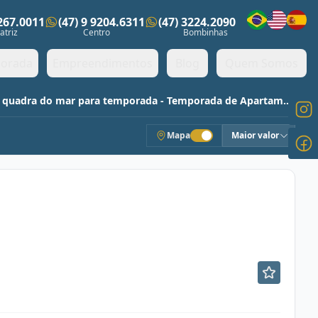
3267.0011
(47) 9 9204.6311
(47) 3224.2090
ens)
atriz
Centro
Bombinhas
orada
Empreendimentos
Blog
Quem Somos
Apartamento mobiliado e semi-mobiliado na quadra do mar para temporada - Temporada de Apartamentos
Mapa
Maior valor