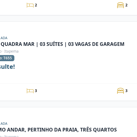
2
2
RADA
 QUADRA MAR | 03 SUÍTES | 03 VAGAS DE GARAGEM
o · Itapema
o: T655
ulte!
3
3
RADA
MO ANDAR, PERTINHO DA PRAIA, TRÊS QUARTOS
o · Itapema