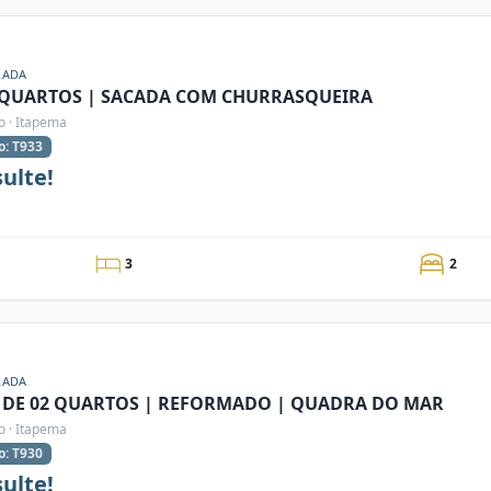
RADA
 QUARTOS | SACADA COM CHURRASQUEIRA
o · Itapema
o: T933
ulte!
3
2
RADA
 DE 02 QUARTOS | REFORMADO | QUADRA DO MAR
o · Itapema
o: T930
ulte!