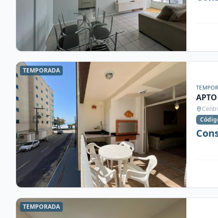
TEMPORADA
TEMPO
APTO
Centr
Códig
Cons
TEMPORADA