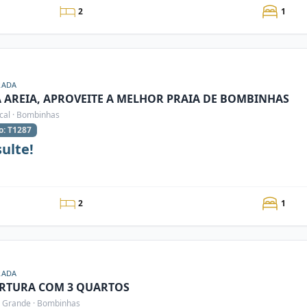
2
1
RADA
A AREIA, APROVEITE A MELHOR PRAIA DE BOMBINHAS
cal · Bombinhas
o: T1287
ulte!
2
1
RADA
RTURA COM 3 QUARTOS
 Grande · Bombinhas