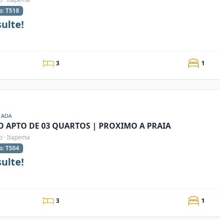
o: T518
ulte!
3
1
RADA
O APTO DE 03 QUARTOS | PROXIMO A PRAIA
o · Itapema
o: T504
ulte!
3
1