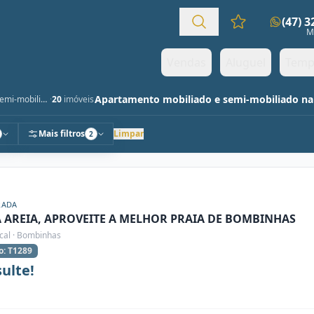
(47) 
Favoritos (0 it
M
Vendas
Aluguel
Temp
Mobiliado e Semi-mobiliado
·
20
imóveis
Mais filtros
Limpar
2
RADA
A AREIA, APROVEITE A MELHOR PRAIA DE BOMBINHAS
cal · Bombinhas
o: T1289
ulte!