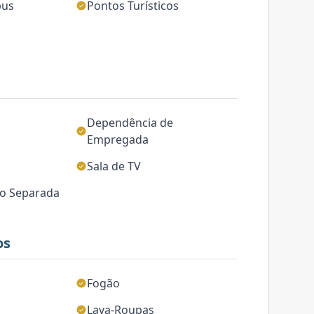
bus
Pontos Turísticos
Dependência de
Empregada
Sala de TV
ço Separada
os
Fogão
Lava-Roupas