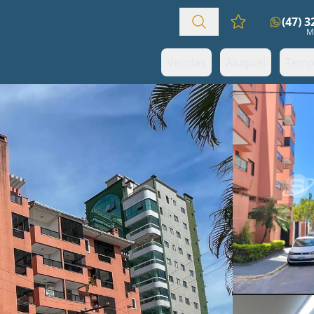
(47) 
Favoritos (0 it
M
Vendas
Aluguel
Temp