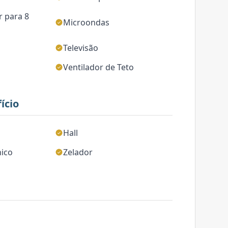
r para 8
Microondas
Televisão
Ventilador de Teto
ício
Hall
nico
Zelador