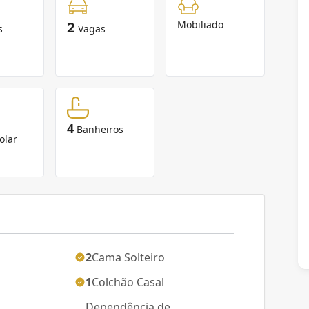
2
Mobiliado
s
Vagas
4
Banheiros
olar
2
Cama Solteiro
1
Colchão Casal
Dependência de