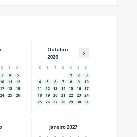
o
Outubro
2026
Q
S
S
D
S
T
Q
Q
S
S
3
4
5
1
2
3
10
11
12
4
5
6
7
8
9
10
17
18
19
11
12
13
14
15
16
17
24
25
26
18
19
20
21
22
23
24
25
26
27
28
29
30
31
o
Janeiro 2027