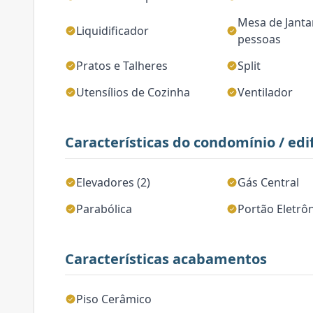
Mesa de Janta
Liquidificador
pessoas
Pratos e Talheres
Split
Utensílios de Cozinha
Ventilador
Características do condomínio / edif
Elevadores (2)
Gás Central
Parabólica
Portão Eletrô
Características acabamentos
Piso Cerâmico