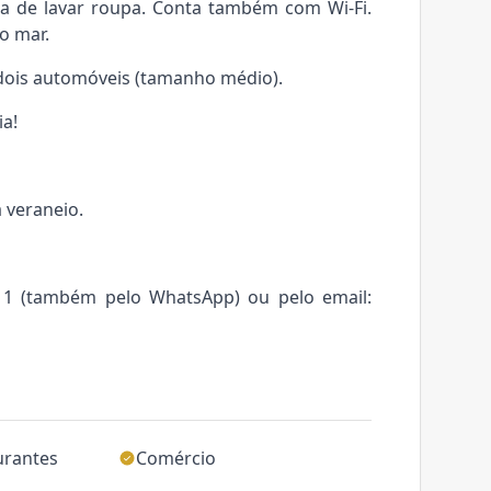
na de lavar roupa. Conta também com Wi-Fi.
o mar.
dois automóveis (tamanho médio).
ia!
 veraneio.
11 (também pelo WhatsApp) ou pelo email:
urantes
Comércio