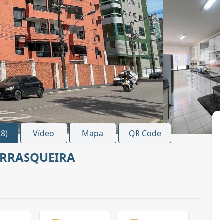
28)
Vídeo
Mapa
QR Code
URRASQUEIRA