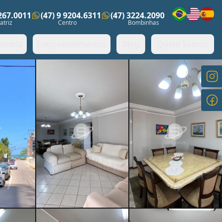
3267.0011
(47) 9 9204.6311
(47) 3224.2090
ens)
atriz
Centro
Bombinhas
orada
Empreendimentos
Blog
Quem Somos