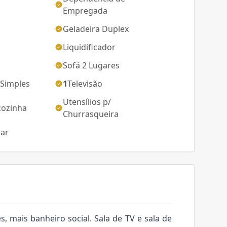
Empregada
s
Geladeira Duplex
Liquidificador
Sofá 2 Lugares
 Simples
1
Televisão
Utensílios p/
cozinha
Churrasqueira
mar
, mais banheiro social. Sala de TV e sala de