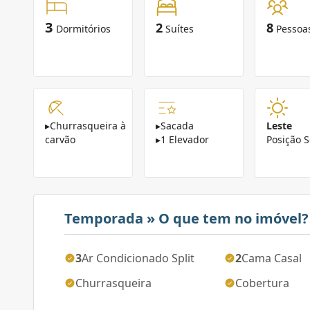
3
2
8
Dormitórios
Suítes
Pessoa
▸
Churrasqueira à
▸
Sacada
Leste
carvão
▸
1 Elevador
Posição S
Temporada » O que tem no imóvel?
3
Ar Condicionado Split
2
Cama Casal
Churrasqueira
Cobertura