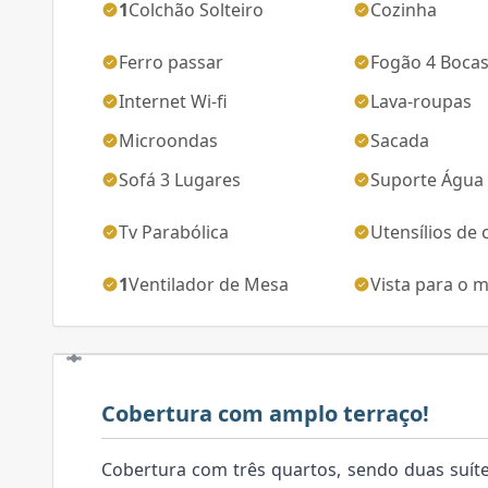
1
Colchão Solteiro
Cozinha
Ferro passar
Fogão 4 Boca
Internet Wi-fi
Lava-roupas
Microondas
Sacada
Sofá 3 Lugares
Suporte Água
Tv Parabólica
Utensílios de 
1
Ventilador de Mesa
Vista para o 
Cobertura com amplo terraço!
Cobertura com três quartos, sendo duas suítes