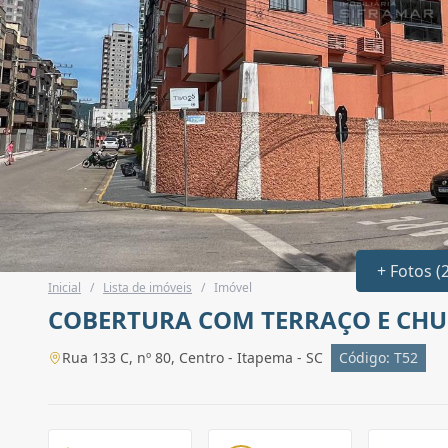
+ Fotos (
Inicial
/
Lista de imóveis
/
Imóvel
COBERTURA COM TERRAÇO E CH
Rua 133 C, nº 80, Centro - Itapema - SC
Código: T52