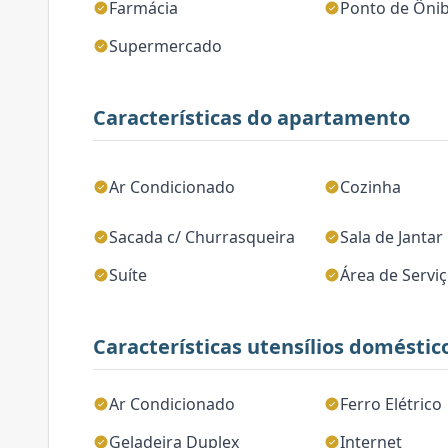
Farmácia
Ponto de Ôni
Supermercado
Características do apartamento
Ar Condicionado
Cozinha
Sacada c/ Churrasqueira
Sala de Jantar
Suíte
Área de Servi
Características utensílios doméstic
Ar Condicionado
Ferro Elétrico
Geladeira Duplex
Internet