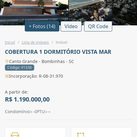
+ Fotos (14)
Vídeo
QR Code
Inicial
/
Lista de imóveis
/
Imóvel
COBERTURA 1 DORMITÓRIO VISTA MAR
Canto Grande - Bombinhas - SC
Código: V1336
Incorporação: R-08-31.970
A partir de:
R$ 1.190.000,00
Condomínio:
- -
IPTU:
- -