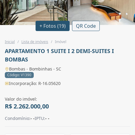
+ Fotos (19)
QR Code
Inicial
/
Lista de imóveis
/
Imóvel
APARTAMENTO 1 SUITE I 2 DEMI-SUITES I
BOMBAS
Bombas - Bombinhas - SC
Código: V1390
Incorporação: R-16.05620
Valor do imóvel:
R$ 2.262.000,00
Condomínio:
- -
IPTU:
- -