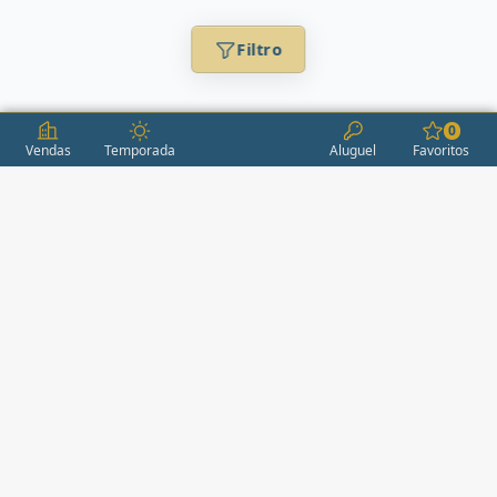
Filtro
0
Vendas
Temporada
Aluguel
Favoritos
CONDOMÍNIOS / EMPREENDIMENTOS
ITAPEMA
AÇORES
(2)
ÁGUAS LIVRES
(1)
ALEXANDRIA
(1)