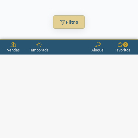
Filtro
0
Vendas
Temporada
Aluguel
Favoritos
CONDOMÍNIOS / EMPREENDIMENTOS
ITAPEMA
AÇORES
(2)
ÁGUAS LIVRES
(1)