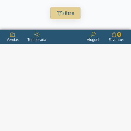
Filtro
0
Vendas
Temporada
Aluguel
Favoritos
CONDOMÍNIOS / EMPREENDIMENTOS
ITAPEMA
AÇORES
(2)
ÁGUAS LIVRES
(1)
ALEXANDRIA
(1)