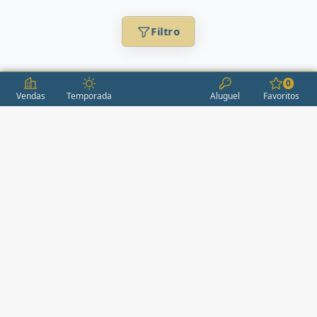
Filtro
0
Vendas
Temporada
Aluguel
Favoritos
CONDOMÍNIOS / EMPREENDIMENTOS
ITAPEMA
AÇORES
(2)
ÁGUAS LIVRES
(1)
ALEXANDRIA
(1)