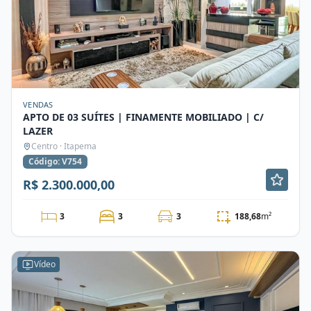
VENDAS
APTO DE 03 SUÍTES | FINAMENTE MOBILIADO | C/
LAZER
Centro · Itapema
Código: V754
R$ 2.300.000,00
3
3
3
188,68
m²
Vídeo