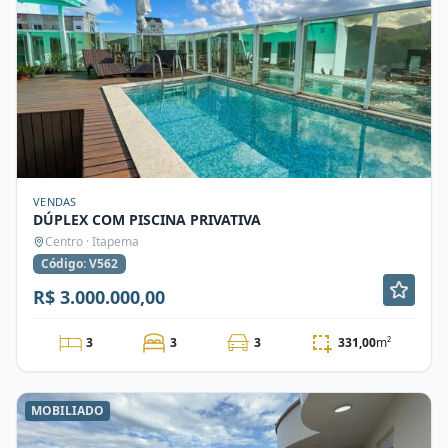
VENDAS
DÚPLEX COM PISCINA PRIVATIVA
Centro · Itapema
Código: V562
R$ 3.000.000,00
3
3
3
331,00
m²
MOBILIADO