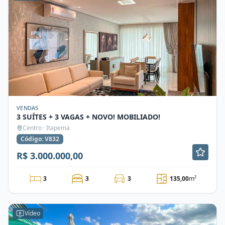
VENDAS
3 SUÍTES + 3 VAGAS + NOVO! MOBILIADO!
Centro · Itapema
Código: V832
R$ 3.000.000,00
3
3
3
135,00
m²
Vídeo