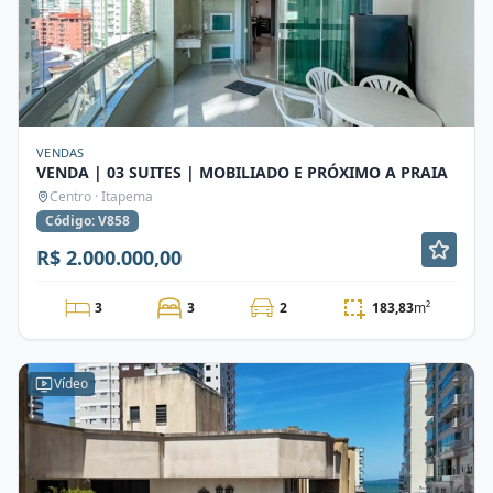
VENDAS
VENDA | 03 SUITES | MOBILIADO E PRÓXIMO A PRAIA
Centro · Itapema
Código: V858
R$ 2.000.000,00
3
3
2
183,83
m²
Vídeo