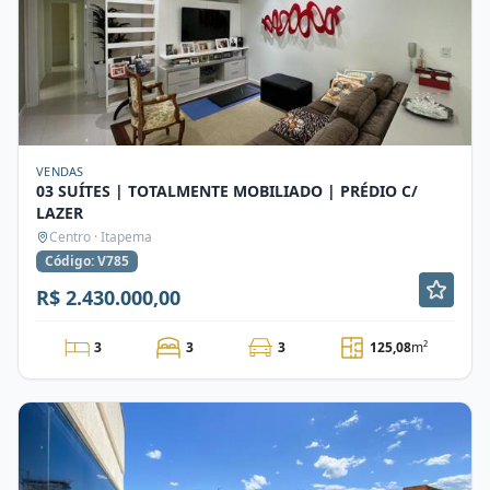
VENDAS
03 SUÍTES | TOTALMENTE MOBILIADO | PRÉDIO C/
LAZER
Centro · Itapema
Código: V785
R$ 2.430.000,00
3
3
3
125,08
m²