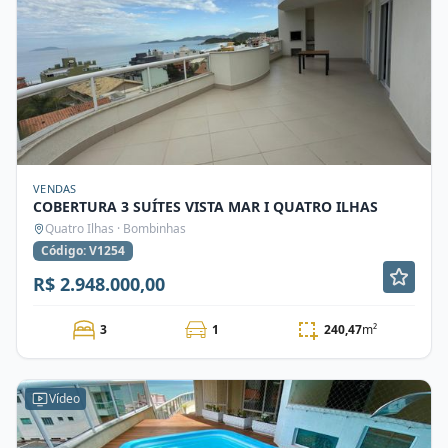
VENDAS
COBERTURA 3 SUÍTES VISTA MAR I QUATRO ILHAS
Quatro Ilhas · Bombinhas
Código: V1254
R$ 2.948.000,00
3
1
240,47
m²
Vídeo