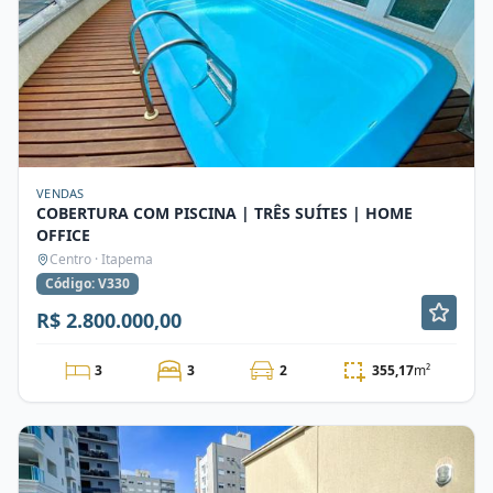
VENDAS
COBERTURA COM PISCINA | TRÊS SUÍTES | HOME
OFFICE
Centro · Itapema
Código: V330
R$ 2.800.000,00
3
3
2
355,17
m²