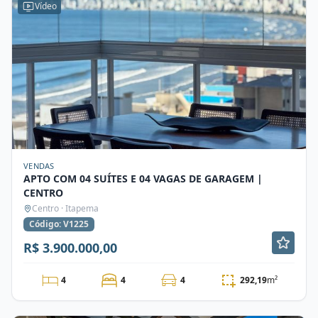
Vídeo
VENDAS
APTO COM 04 SUÍTES E 04 VAGAS DE GARAGEM |
CENTRO
Centro · Itapema
Código: V1225
R$ 3.900.000,00
4
4
4
292,19
m²