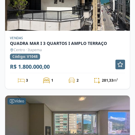
VENDAS
QUADRA MAR I 3 QUARTOS I AMPLO TERRAÇO
Centro · Itapema
Código: V1048
R$ 1.800.000,00
3
1
2
281,33
m²
Vídeo