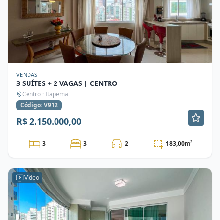
VENDAS
3 SUÍTES + 2 VAGAS | CENTRO
Centro · Itapema
Código: V912
R$ 2.150.000,00
3
3
2
183,00
m²
Vídeo