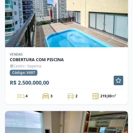
VENDAS
COBERTURA COM PISCINA
Centro · Itapema
Código: V697
R$ 2.500.000,00
4
3
2
219,00
m²