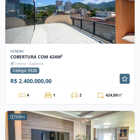
VENDAS
COBERTURA COM 424M²
Centro · Itapema
Código: V528
R$ 2.400.000,00
4
1
2
424,00
m²
Vídeo