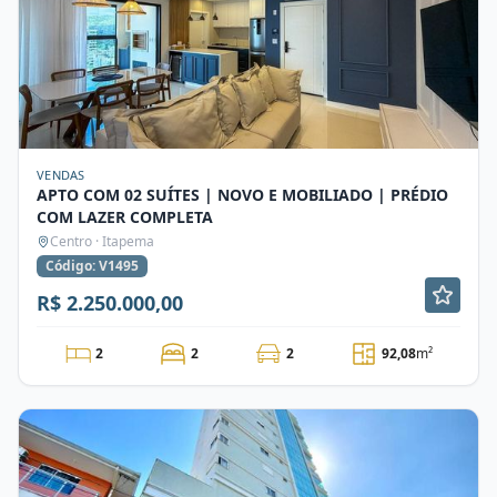
VENDAS
APTO COM 02 SUÍTES | NOVO E MOBILIADO | PRÉDIO
COM LAZER COMPLETA
Centro · Itapema
Código: V1495
R$ 2.250.000,00
2
2
2
92,08
m²