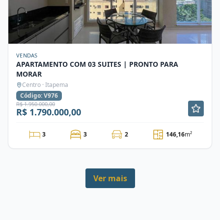
VENDAS
APARTAMENTO COM 03 SUITES | PRONTO PARA
MORAR
Centro · Itapema
Código: V976
R$ 1.950.000,00
R$ 1.790.000,00
3
3
2
146,16
m²
Ver mais