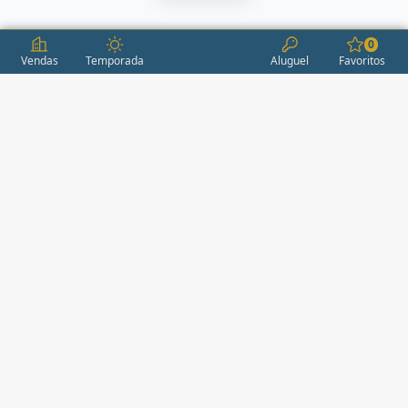
0
Vendas
Temporada
Aluguel
Favoritos
CONDOMÍNIOS / EMPREENDIMENTOS
ITAPEMA
AÇORES
(2)
ÁGUAS LIVRES
(1)
ALEXANDRIA
(1)
ALEXANDRITA RESIDENCE
(1)
ALICE RESIDENCE
(2)
ALTA FLORESTA
(1)