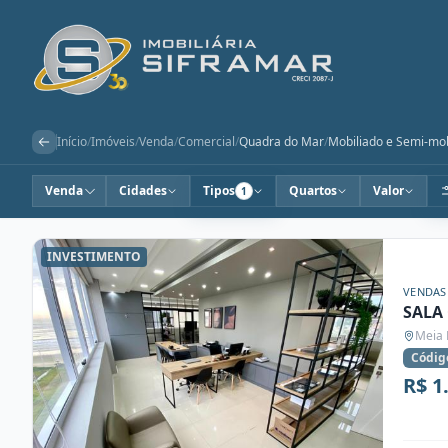
Início
/
Imóveis
/
Venda
/
Comercial
/
Quadra do Mar
/
Mobiliado e Semi-mob
Venda
Cidades
Tipos
Quartos
Valor
1
INVESTIMENTO
VENDAS
SALA
Meia 
Códig
R$ 1