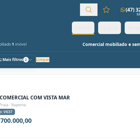
(47) 
Favoritos (0 it
M
Vendas
Aluguel
Temp
Comercial mobiliado e se
iliado
·
1
imóvel
Mais filtros
Limpar
2
 COMERCIAL COM VISTA MAR
Praia · Itapema
o: V637
.700.000,00