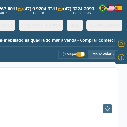
3267.0011
(47) 9 9204.6311
(47) 3224.2090
ens)
atriz
Centro
Bombinhas
orada
Empreendimentos
Blog
Quem Somos
mi-mobiliado na quadra do mar a venda - Comprar Comercial
Mapa
Maior valor