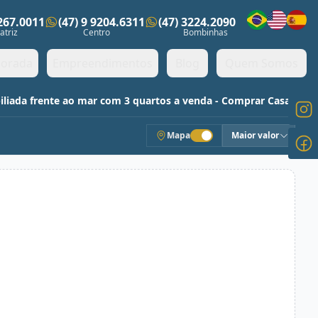
3267.0011
(47) 9 9204.6311
(47) 3224.2090
ens)
atriz
Centro
Bombinhas
orada
Empreendimentos
Blog
Quem Somos
liada frente ao mar com 3 quartos a venda - Comprar Casas
Mapa
Maior valor