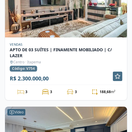
VENDAS
APTO DE 03 SUÍTES | FINAMENTE MOBILIADO | C/
LAZER
Centro · Itapema
Código: V754
R$ 2.300.000,00
3
3
3
188,68
m²
Vídeo