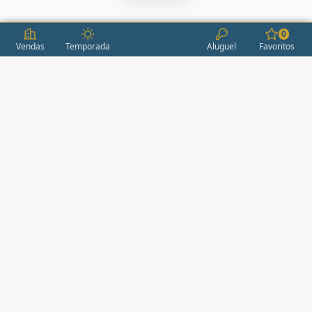
0
Vendas
Temporada
Aluguel
Favoritos
CONDOMÍNIOS / EMPREENDIMENTOS
ITAPEMA
AÇORES
(2)
ÁGUAS LIVRES
(1)
ALEXANDRIA
(1)
ALEXANDRITA RESIDENCE
(1)
ALICE RESIDENCE
(2)
ALTA FLORESTA
(1)