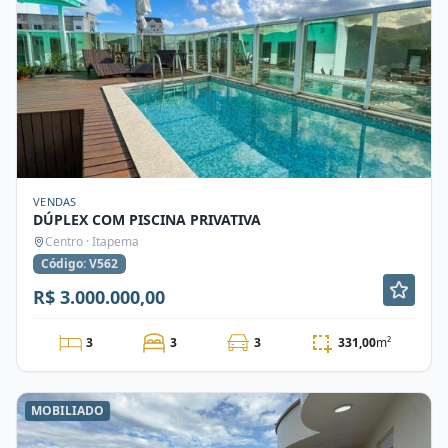
VENDAS
DÚPLEX COM PISCINA PRIVATIVA
Centro · Itapema
Código: V562
R$ 3.000.000,00
3
3
3
331,00
m²
MOBILIADO