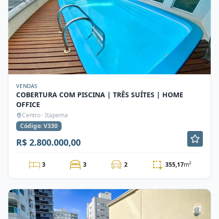
VENDAS
COBERTURA COM PISCINA | TRÊS SUÍTES | HOME
OFFICE
Centro · Itapema
Código: V330
R$ 2.800.000,00
3
3
2
355,17
m²