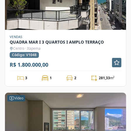
VENDAS
QUADRA MAR I 3 QUARTOS I AMPLO TERRAÇO
Centro · Itapema
Código: V1048
R$ 1.800.000,00
3
1
2
281,33
m²
Vídeo