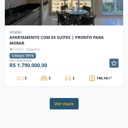
VENDAS
APARTAMENTO COM 03 SUITES | PRONTO PARA
MORAR
Centro · Itapema
Código: V976
R$ 1.950.000,00
R$ 1.790.000,00
3
3
2
146,16
m²
Ver mais