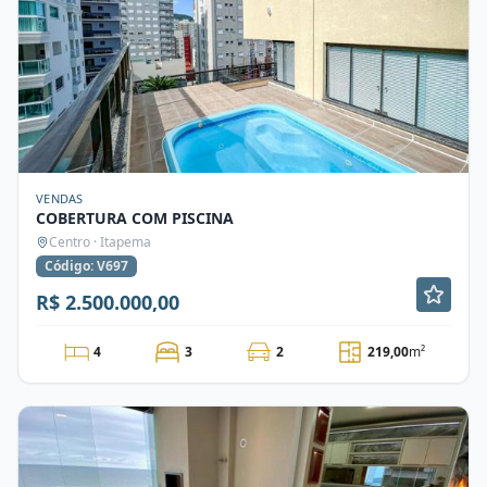
VENDAS
COBERTURA COM PISCINA
Centro · Itapema
Código: V697
R$ 2.500.000,00
4
3
2
219,00
m²