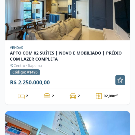
VENDAS
APTO COM 02 SUÍTES | NOVO E MOBILIADO | PRÉDIO
COM LAZER COMPLETA
Centro · Itapema
Código: V1495
R$ 2.250.000,00
2
2
2
92,08
m²