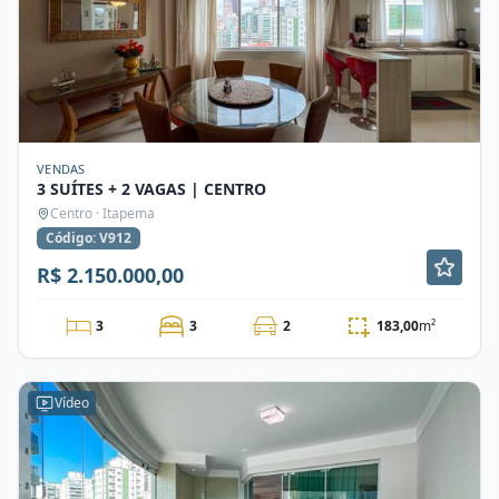
VENDAS
3 SUÍTES + 2 VAGAS | CENTRO
Centro · Itapema
Código: V912
R$ 2.150.000,00
3
3
2
183,00
m²
Vídeo