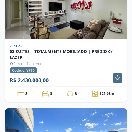
VENDAS
03 SUÍTES | TOTALMENTE MOBILIADO | PRÉDIO C/
LAZER
Centro · Itapema
Código: V785
R$ 2.430.000,00
3
3
3
125,08
m²