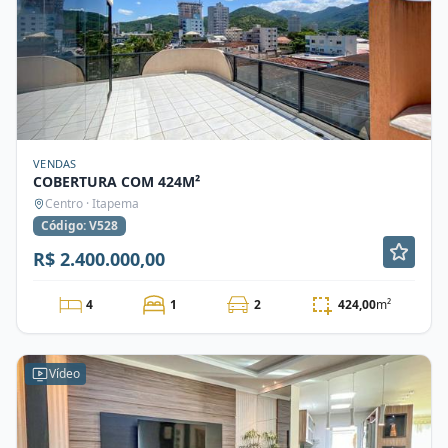
VENDAS
COBERTURA COM 424M²
Centro · Itapema
Código: V528
R$ 2.400.000,00
4
1
2
424,00
m²
Vídeo