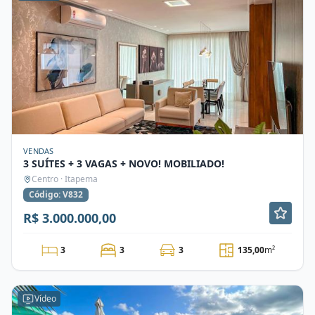
VENDAS
3 SUÍTES + 3 VAGAS + NOVO! MOBILIADO!
Centro · Itapema
Código: V832
R$ 3.000.000,00
3
3
3
135,00
m²
Vídeo