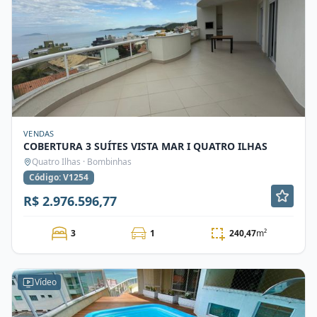
VENDAS
COBERTURA 3 SUÍTES VISTA MAR I QUATRO ILHAS
Quatro Ilhas · Bombinhas
Código: V1254
R$ 2.976.596,77
3
1
240,47
m²
Vídeo