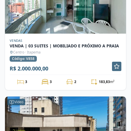
VENDAS
VENDA | 03 SUITES | MOBILIADO E PRÓXIMO A PRAIA
Centro · Itapema
Código: V858
R$ 2.000.000,00
3
3
2
183,83
m²
Vídeo