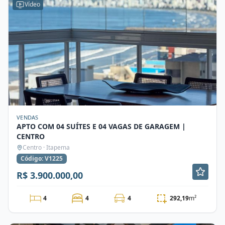
Vídeo
VENDAS
APTO COM 04 SUÍTES E 04 VAGAS DE GARAGEM |
CENTRO
Centro · Itapema
Código: V1225
R$ 3.900.000,00
4
4
4
292,19
m²