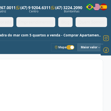
3267.0011
(47) 9 9204.6311
(47) 3224.2090
ens)
atriz
Centro
Bombinhas
orada
Empreendimentos
Blog
Quem Somos
Apartamento mobiliado e semi-mobiliado na quadra do mar com 5 quartos a venda - Comprar Apartamentos
Mapa
Maior valor