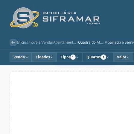
Início
/
Imóveis
/
Venda
/
Apartamentos
/
Quadra do Mar
/
Venda
Cidades
Tipos
Quartos
Valor
1
1