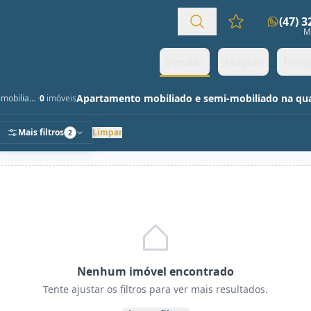
(47) 
Favoritos (0 it
M
Vendas
Aluguel
Temp
Mobiliado e Semi-mobiliado
·
0
imóveis
Mais filtros
Limpar
2
Nenhum imóvel encontrado
Tente ajustar os filtros para ver mais resultados.