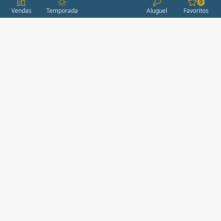
0
Vendas
Temporada
Aluguel
Favoritos
CONDOMÍNIOS / EMPREENDIMENTOS
ITAPEMA
AÇORES
(2)
ÁGUAS LIVRES
(1)
ALEXANDRIA
(1)
ALEXANDRITA RESIDENCE
(1)
ALICE RESIDENCE
(2)
ALTA FLORESTA
(1)
ALVORADA RESIDENCE II
(1)