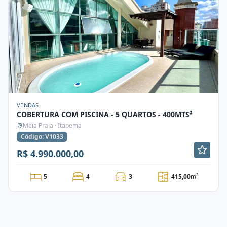
VENDAS
COBERTURA COM PISCINA - 5 QUARTOS - 400MTS²
Meia Praia · Itapema
Código: V1033
R$ 4.990.000,00
5
4
3
415,00
m²