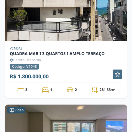
VENDAS
QUADRA MAR I 3 QUARTOS I AMPLO TERRAÇO
Centro · Itapema
Código: V1048
R$ 1.800.000,00
3
1
2
281,33
m²
Vídeo