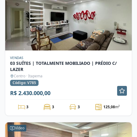
VENDAS
03 SUÍTES | TOTALMENTE MOBILIADO | PRÉDIO C/
LAZER
Centro · Itapema
Código: V785
R$ 2.430.000,00
3
3
3
125,08
m²
Vídeo