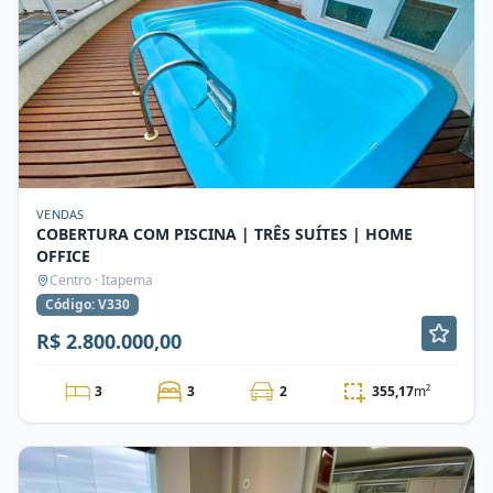
VENDAS
COBERTURA COM PISCINA | TRÊS SUÍTES | HOME
OFFICE
Centro · Itapema
Código: V330
R$ 2.800.000,00
3
3
2
355,17
m²