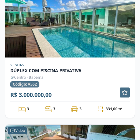
VENDAS
DÚPLEX COM PISCINA PRIVATIVA
Centro · Itapema
Código: V562
R$ 3.000.000,00
3
3
3
331,00
m²
Vídeo