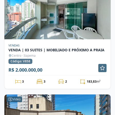
VENDAS
VENDA | 03 SUITES | MOBILIADO E PRÓXIMO A PRAIA
Centro · Itapema
Código: V858
R$ 2.000.000,00
3
3
2
183,83
m²
Vídeo