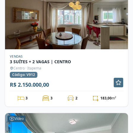
VENDAS
3 SUÍTES + 2 VAGAS | CENTRO
Centro · Itapema
Código: V912
R$ 2.150.000,00
3
3
2
183,00
m²
Vídeo