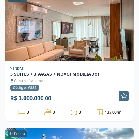
VENDAS
3 SUÍTES + 3 VAGAS + NOVO! MOBILIADO!
Centro · Itapema
Código: V832
R$ 3.000.000,00
3
3
3
135,00
m²
Vídeo