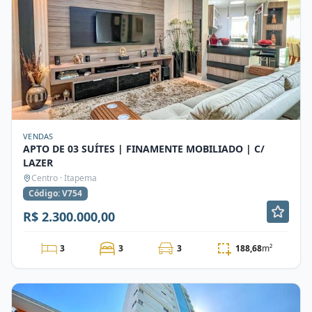
VENDAS
APTO DE 03 SUÍTES | FINAMENTE MOBILIADO | C/
LAZER
Centro · Itapema
Código: V754
R$ 2.300.000,00
3
3
3
188,68
m²