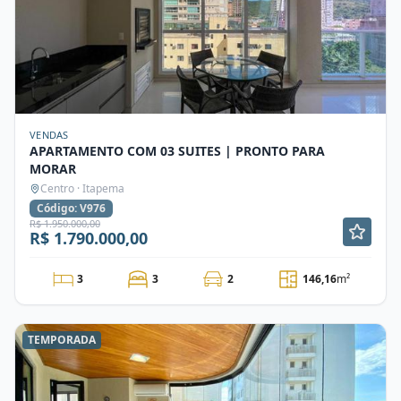
VENDAS
APARTAMENTO COM 03 SUITES | PRONTO PARA
MORAR
Centro · Itapema
Código: V976
R$ 1.950.000,00
R$ 1.790.000,00
3
3
2
146,16
m²
TEMPORADA