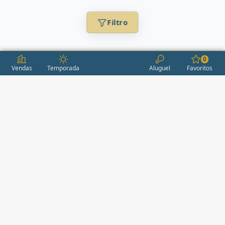
Filtro
0
Vendas
Temporada
Aluguel
Favoritos
CONDOMÍNIOS / EMPREENDIMENTOS
ITAPEMA
AÇORES
(2)
ÁGUAS LIVRES
(1)
ALEXANDRIA
(1)