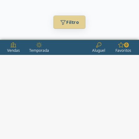
Filtro
0
Vendas
Temporada
Aluguel
Favoritos
CONDOMÍNIOS / EMPREENDIMENTOS
ITAPEMA
AÇORES
(2)
ÁGUAS LIVRES
(1)