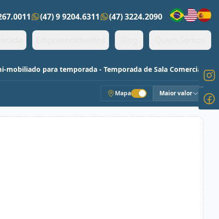
3267.0011
(47) 9 9204.6311
(47) 3224.2090
ens)
orada
Empreendimentos
Blog
Quem Somos
mi-mobiliado para temporada - Temporada de Sala Comercial
Mapa
Maior valor