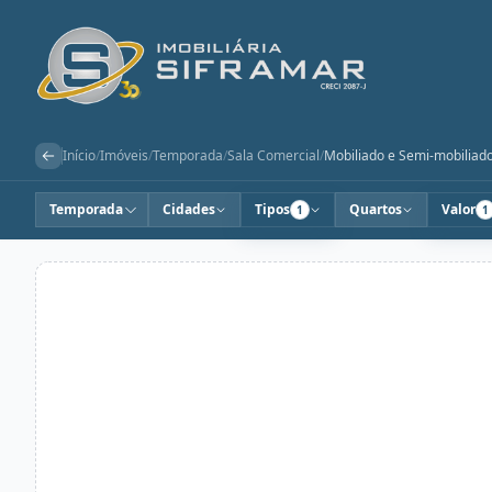
Início
/
Imóveis
/
Temporada
/
Sala Comercial
/
Mobiliado e Semi-mobiliad
Temporada
Cidades
Tipos
Quartos
Valor
1
1