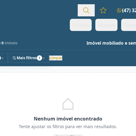
(47) 
Favoritos (0 it
Vendas
Aluguel
Temp
Imóvel mobiliado e se
o
·
0
imóveis
Mais filtros
Limpar
1
Nenhum imóvel encontrado
Tente ajustar os filtros para ver mais resultados.