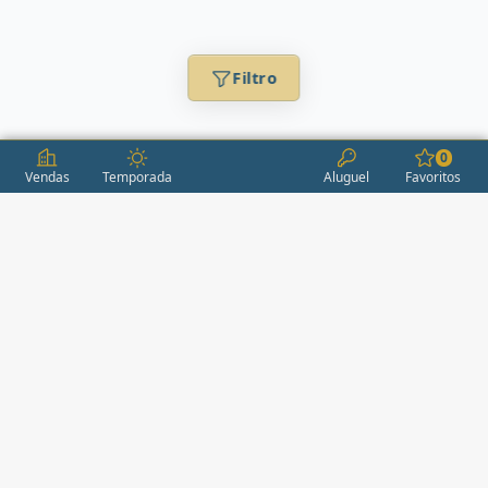
Filtro
0
Vendas
Temporada
Aluguel
Favoritos
CONDOMÍNIOS / EMPREENDIMENTOS
ITAPEMA
AÇORES
(2)
ÁGUAS LIVRES
(1)