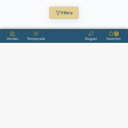
Filtro
0
Vendas
Temporada
Aluguel
Favoritos
CONDOMÍNIOS / EMPREENDIMENTOS
ITAPEMA
AÇORES
(2)
ÁGUAS LIVRES
(1)
ALEXANDRIA
(1)