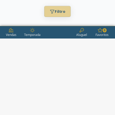
Filtro
0
Vendas
Temporada
Aluguel
Favoritos
CONDOMÍNIOS / EMPREENDIMENTOS
ITAPEMA
AÇORES
(2)
ÁGUAS LIVRES
(1)
ALEXANDRIA
(1)