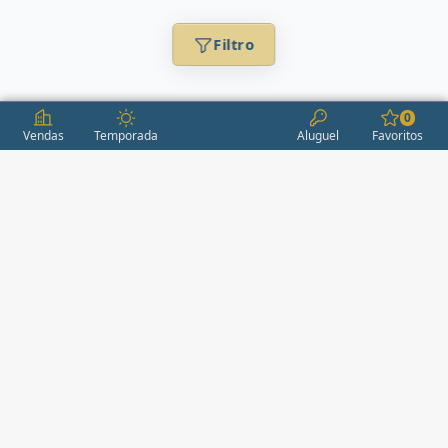
Filtro
0
Vendas
Temporada
Aluguel
Favoritos
CONDOMÍNIOS / EMPREENDIMENTOS
ITAPEMA
AÇORES
(2)
ÁGUAS LIVRES
(1)
ALEXANDRIA
(1)