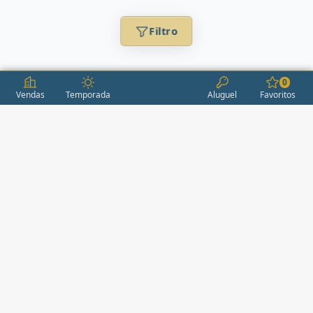
Filtro
0
Vendas
Temporada
Aluguel
Favoritos
CONDOMÍNIOS / EMPREENDIMENTOS
ITAPEMA
AÇORES
(2)
ÁGUAS LIVRES
(1)
ALEXANDRIA
(1)