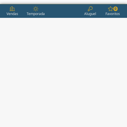
0
Vendas
Temporada
Aluguel
Favoritos
CONDOMÍNIOS / EMPREENDIMENTOS
ITAPEMA
AÇORES
(2)
ÁGUAS LIVRES
(1)
ALEXANDRIA
(1)
ALEXANDRITA RESIDENCE
(1)
ALICE RESIDENCE
(2)
ALTA FLORESTA
(1)