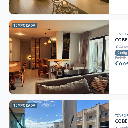
TEMPORADA
TEMPO
COBE
Canto
Códig
R$ 0,03
Cons
TEMPORADA
TEMPO
COBE
Bomba