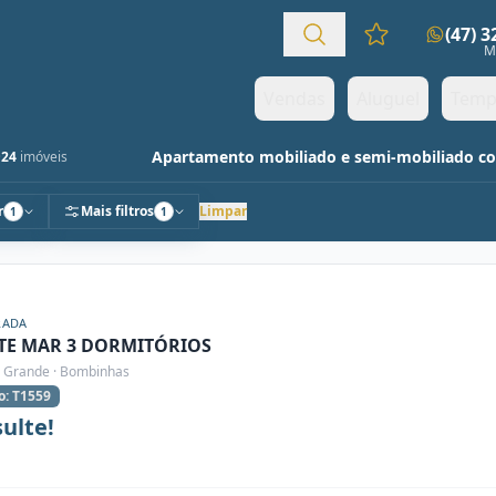
(47) 
Favoritos (0 it
M
Vendas
Aluguel
Temp
Apartamento mobiliado e semi-mobiliado c
·
24
imóveis
r
Mais filtros
Limpar
1
1
RADA
TE MAR 3 DORMITÓRIOS
 Grande · Bombinhas
o: T1559
ulte!