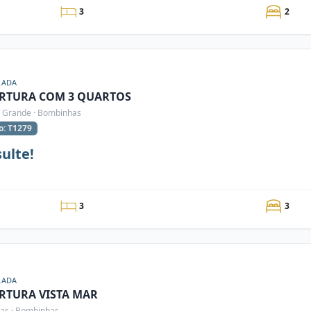
3
2
RADA
RTURA COM 3 QUARTOS
 Grande · Bombinhas
o: T1279
ulte!
3
3
RADA
RTURA VISTA MAR
s · Bombinhas