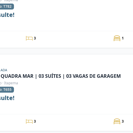
o: T782
ulte!
3
1
RADA
 QUADRA MAR | 03 SUÍTES | 03 VAGAS DE GARAGEM
o · Itapema
o: T655
ulte!
3
3