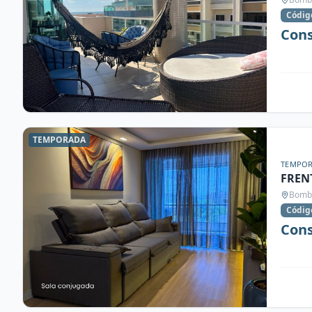
Códig
Cons
TEMPORADA
TEMPO
FREN
Bomba
Códig
Cons