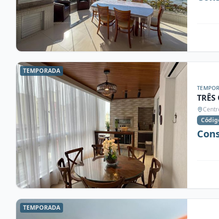
TEMPORADA
TEMPO
TRÊS
Centr
Códig
Cons
TEMPORADA