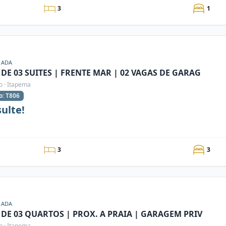
3
1
RADA
DE 03 SUITES | FRENTE MAR | 02 VAGAS DE GARAG
o · Itapema
o: T806
ulte!
3
3
RADA
 DE 03 QUARTOS | PROX. A PRAIA | GARAGEM PRIV
o · Itapema