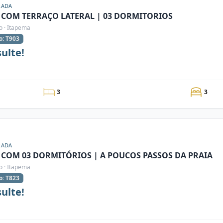
RADA
 COM TERRAÇO LATERAL | 03 DORMITORIOS
o · Itapema
o: T903
ulte!
3
3
RADA
 COM 03 DORMITÓRIOS | A POUCOS PASSOS DA PRAIA
o · Itapema
o: T823
ulte!