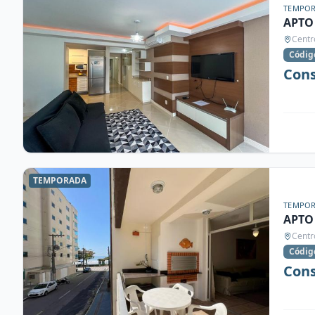
TEMPO
APTO
Centr
Códig
Cons
TEMPORADA
TEMPO
APTO
Centr
Códig
Cons