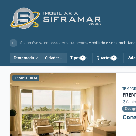
Início
/
Imóveis
/
Temporada
/
Apartamentos
/
Mobiliado e Semi-mobiliado
Temporada
Cidades
Tipos
Quartos
Valo
1
1
TEMPORADA
TEMPO
FREN
Canto
Códig
Cons