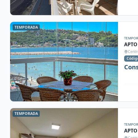
TEMPORADA
TEMPO
APTO 
Centr
Códig
Cons
TEMPORADA
TEMPO
APTO
Centr