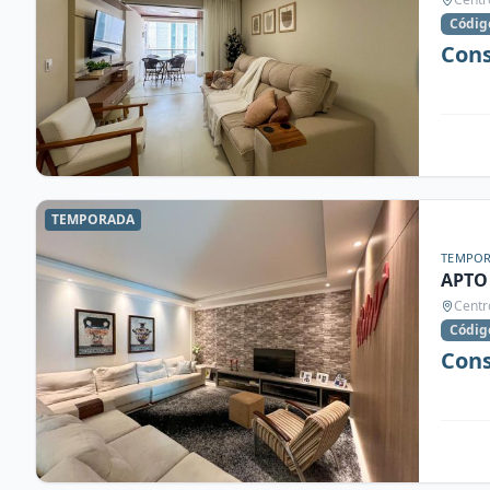
Códig
Cons
TEMPORADA
TEMPO
APTO
Centr
Códig
Cons