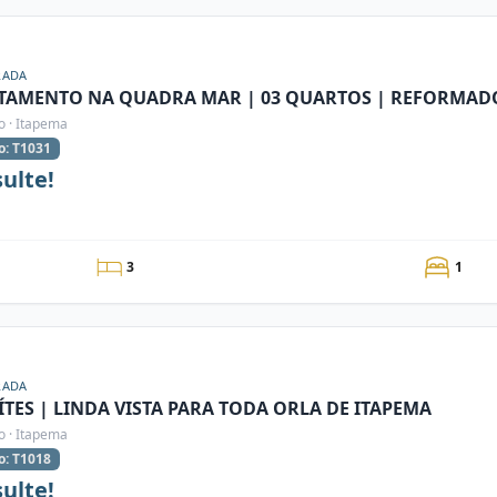
RADA
TAMENTO NA QUADRA MAR | 03 QUARTOS | REFORMAD
o · Itapema
o: T1031
ulte!
3
1
RADA
ÍTES | LINDA VISTA PARA TODA ORLA DE ITAPEMA
o · Itapema
o: T1018
ulte!