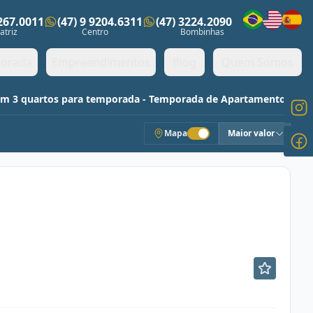
3267.0011
(47) 9 9204.6311
(47) 3224.2090
ens)
atriz
Centro
Bombinhas
orada
Empreendimentos
Blog
Quem Somos
om 3 quartos para temporada - Temporada de Apartamentos
Mapa
Maior valor