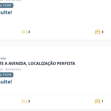
o: T1247
ulte!
3
3
RADA
TE A AVENIDA, LOCALIZAÇÃO PERFEITA
s · Bombinhas
o: T1215
ulte!
3
1