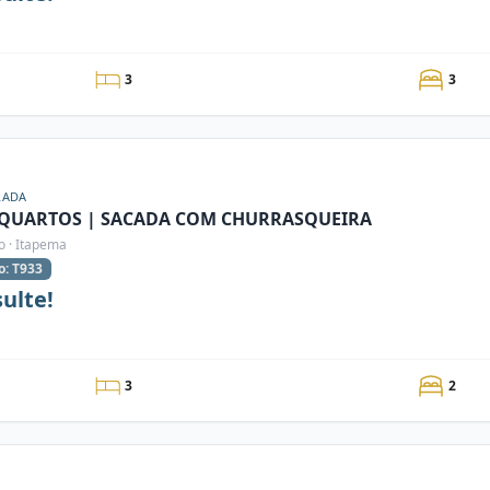
3
3
RADA
 QUARTOS | SACADA COM CHURRASQUEIRA
o · Itapema
o: T933
ulte!
3
2