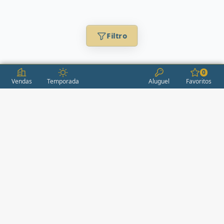
Filtro
0
Vendas
Temporada
Aluguel
Favoritos
CONDOMÍNIOS / EMPREENDIMENTOS
ITAPEMA
AÇORES
(2)
ÁGUAS LIVRES
(1)