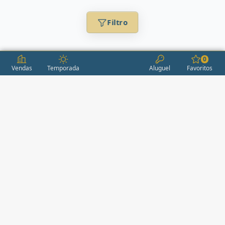
Filtro
0
Vendas
Temporada
Aluguel
Favoritos
CONDOMÍNIOS / EMPREENDIMENTOS
ITAPEMA
AÇORES
(2)
ÁGUAS LIVRES
(1)
ALEXANDRIA
(1)