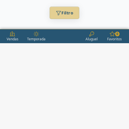
Filtro
0
Vendas
Temporada
Aluguel
Favoritos
CONDOMÍNIOS / EMPREENDIMENTOS
ITAPEMA
AÇORES
(2)
ÁGUAS LIVRES
(1)
ALEXANDRIA
(1)