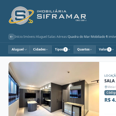
Início
/
Imóveis
/
Aluguel
/
Salas Aéreas
/
Quadra do Mar
/
Mobiliado
·
1
imóv
Aluguel
Cidades
Tipos
Quartos
Valor
1
1
LOCAÇ
SALA
Meia 
Códig
R$ 4