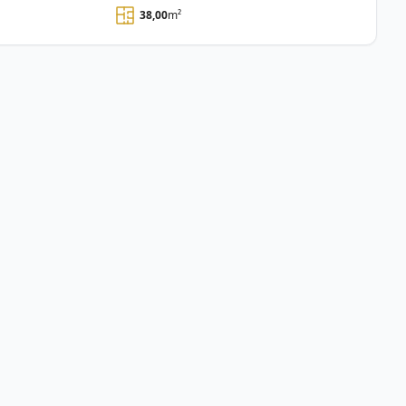
38,00
m²