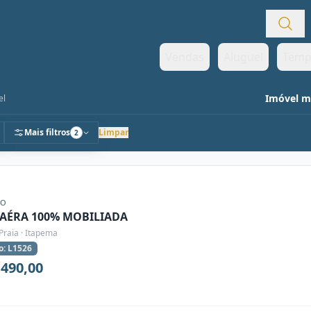
Vendas
Aluguel
Temp
Imóvel mo
el
Mais filtros
Limpar
2
ÃO
 AÉRA 100% MOBILIADA
Praia · Itapema
o: L1526
.490,00