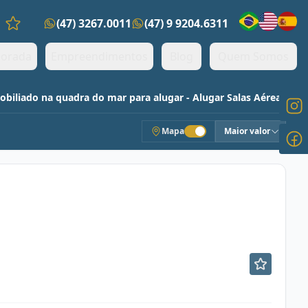
(47) 3267.0011
(47) 9 9204.6311
Favoritos (0 itens)
orada
Empreendimentos
Blog
Quem Somos
biliado na quadra do mar para alugar - Alugar Salas Aéreas
Mapa
Maior valor