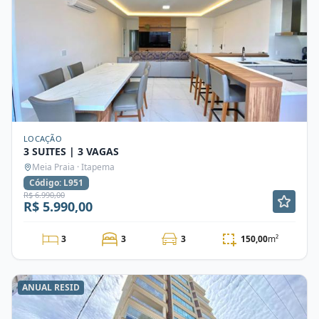
LOCAÇÃO
3 SUITES | 3 VAGAS
Meia Praia · Itapema
Código: L951
R$ 6.990,00
R$ 5.990,00
3
3
3
150,00
m²
ANUAL RESID