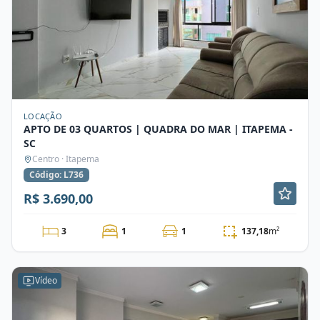
LOCAÇÃO
APTO DE 03 QUARTOS | QUADRA DO MAR | ITAPEMA -
SC
Centro · Itapema
Código: L736
R$ 3.690,00
3
1
1
137,18
m²
Vídeo