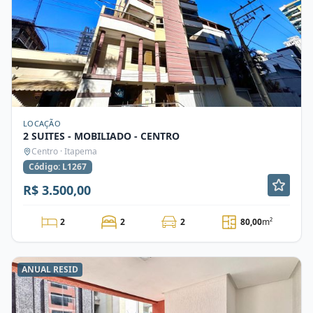
LOCAÇÃO
2 SUITES - MOBILIADO - CENTRO
Centro · Itapema
Código: L1267
R$ 3.500,00
2
2
2
80,00
m²
ANUAL RESID