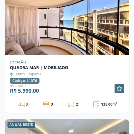
LOCAÇÃO
QUADRA MAR | MOBILIADO
Centro · Itapema
Código: L1076
R$ 6.500,00
R$ 5.990,00
3
3
2
135,00
m²
ANUAL RESID