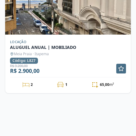
LOCAÇÃO
ALUGUEL ANUAL | MOBILIADO
Meia Praia · Itapema
Código: L827
R$ 3.200,00
R$ 2.900,00
2
1
65,00
m²