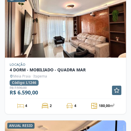
LOCAÇÃO
4 DORM - MOBILIADO - QUADRA MAR
Meia Praia · Itapema
Código: L1246
R$ 7.590,00
R$ 6.590,00
4
2
4
180,00
m²
ANUAL RESID