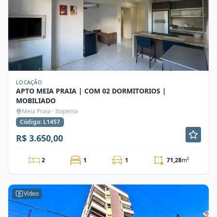
LOCAÇÃO
APTO MEIA PRAIA | COM 02 DORMITORIOS |
MOBILIADO
Meia Praia · Itapema
Código: L1457
R$ 3.650,00
2
1
1
71,28
m²
Vídeo