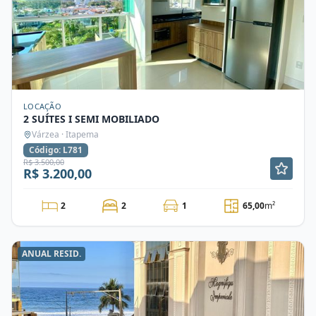
LOCAÇÃO
2 SUÍTES I SEMI MOBILIADO
Várzea · Itapema
Código: L781
R$ 3.500,00
R$ 3.200,00
2
2
1
65,00
m²
ANUAL RESID.