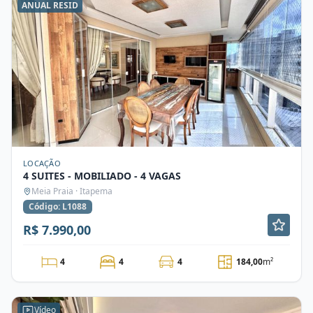
ANUAL RESID
LOCAÇÃO
4 SUITES - MOBILIADO - 4 VAGAS
Meia Praia · Itapema
Código: L1088
R$ 7.990,00
4
4
4
184,00
m²
Vídeo