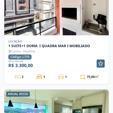
LOCAÇÃO
1 SUITE+1 DORM. I QUADRA MAR I MOBILIADO
Centro · Itapema
Código: L775
R$ 3.700,00
R$ 3.300,00
2
1
1
75,00
m²
ANUAL RESID