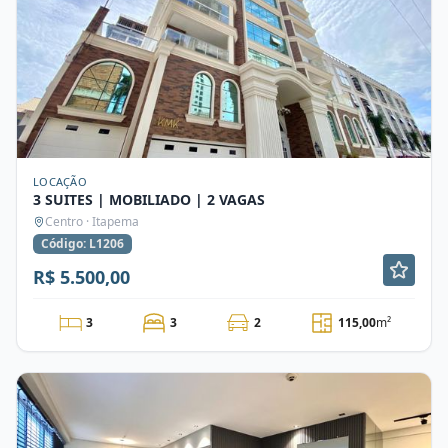
LOCAÇÃO
3 SUITES | MOBILIADO | 2 VAGAS
Centro · Itapema
Código: L1206
R$ 5.500,00
3
3
2
115,00
m²