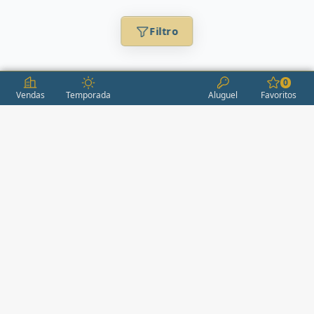
Filtro
0
Vendas
Temporada
Aluguel
Favoritos
CONDOMÍNIOS / EMPREENDIMENTOS
ITAPEMA
AÇORES
(2)
ÁGUAS LIVRES
(1)
ALEXANDRIA
(1)