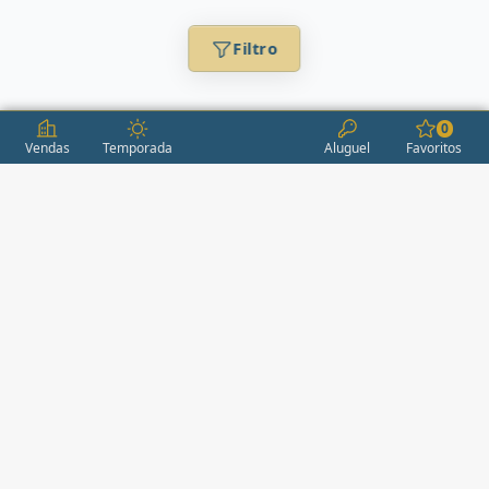
Filtro
0
Vendas
Temporada
Aluguel
Favoritos
CONDOMÍNIOS / EMPREENDIMENTOS
ITAPEMA
AÇORES
(2)
ÁGUAS LIVRES
(1)
ALEXANDRIA
(1)