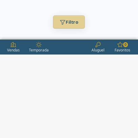
Filtro
0
Vendas
Temporada
Aluguel
Favoritos
CONDOMÍNIOS / EMPREENDIMENTOS
ITAPEMA
AÇORES
(2)
ÁGUAS LIVRES
(1)