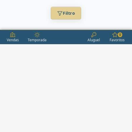
Filtro
0
Vendas
Temporada
Aluguel
Favoritos
CONDOMÍNIOS / EMPREENDIMENTOS
ITAPEMA
AÇORES
(2)
ÁGUAS LIVRES
(1)
ALEXANDRIA
(1)