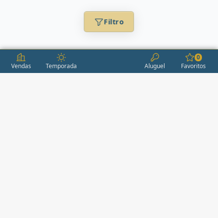
Filtro
0
Vendas
Temporada
Aluguel
Favoritos
CONDOMÍNIOS / EMPREENDIMENTOS
ITAPEMA
AÇORES
(2)
ÁGUAS LIVRES
(1)
ALEXANDRIA
(1)