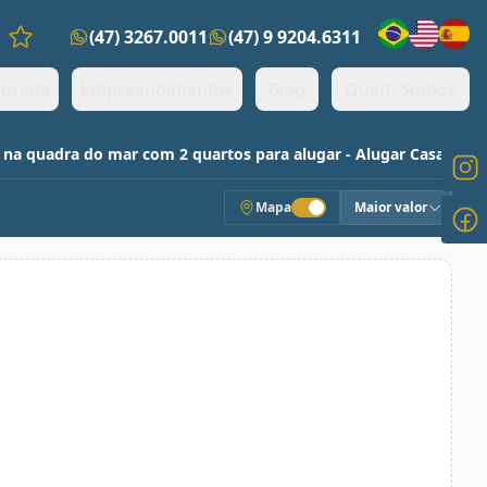
(47) 3267.0011
(47) 9 9204.6311
Favoritos (0 itens)
orada
Empreendimentos
Blog
Quem Somos
 na quadra do mar com 2 quartos para alugar - Alugar Casas
Mapa
Maior valor