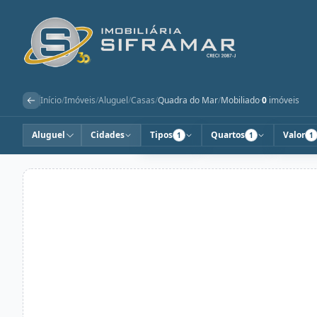
Início
/
Imóveis
/
Aluguel
/
Casas
/
Quadra do Mar
/
Mobiliado
·
0
imóveis
Aluguel
Cidades
Tipos
Quartos
Valor
1
1
1