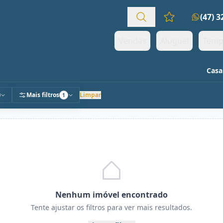
(47) 
Favoritos (0 it
Vendas
Aluguel
Temp
Casa
Mais filtros
Limpar
1
Nenhum imóvel encontrado
Tente ajustar os filtros para ver mais resultados.