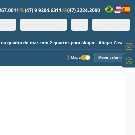
3267.0011
(47) 9 9204.6311
(47) 3224.2090
ens)
orada
Empreendimentos
Blog
Quem Somos
 na quadra do mar com 2 quartos para alugar - Alugar Casas
Mapa
Maior valor