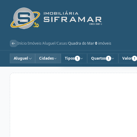
Início
/
Imóveis
/
Aluguel
/
Casas
/
Quadra do Mar
·
0
imóveis
Aluguel
Cidades
Tipos
Quartos
Valor
1
1
1