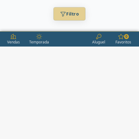
Filtro
0
Vendas
Temporada
Aluguel
Favoritos
CONDOMÍNIOS / EMPREENDIMENTOS
ITAPEMA
AÇORES
(2)
ÁGUAS LIVRES
(1)
ALEXANDRIA
(1)