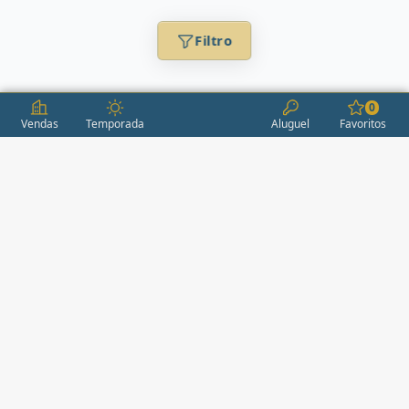
Filtro
0
Vendas
Temporada
Aluguel
Favoritos
CONDOMÍNIOS / EMPREENDIMENTOS
ITAPEMA
AÇORES
(2)
ÁGUAS LIVRES
(1)
ALEXANDRIA
(1)