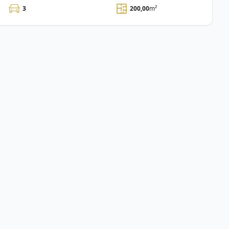
3
200,00
m²