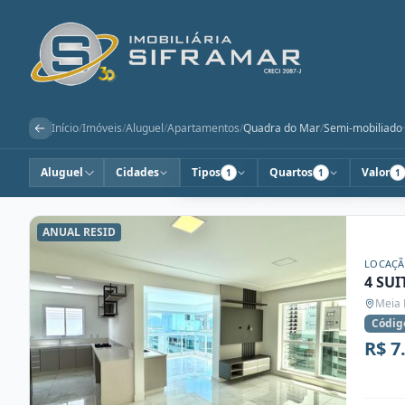
Início
/
Imóveis
/
Aluguel
/
Apartamentos
/
Quadra do Mar
/
Semi-mobiliado
·
Aluguel
Cidades
Tipos
Quartos
Valor
1
1
1
ANUAL RESID
LOCAÇ
4 SU
Meia 
Códig
R$ 7