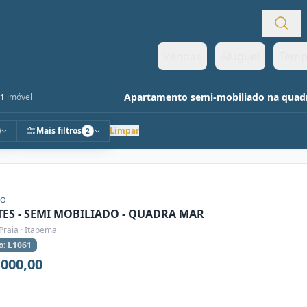
Vendas
Aluguel
Temp
Apartamento semi-mobiliado na quadr
1
imóvel
Mais filtros
Limpar
2
ÃO
ITES - SEMI MOBILIADO - QUADRA MAR
Praia · Itapema
o: L1061
.000,00