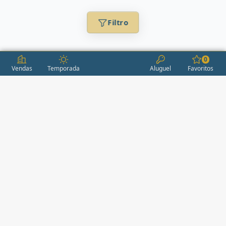
Filtro
0
Vendas
Temporada
Aluguel
Favoritos
CONDOMÍNIOS / EMPREENDIMENTOS
ITAPEMA
AÇORES
(2)
ÁGUAS LIVRES
(1)
ALEXANDRIA
(1)