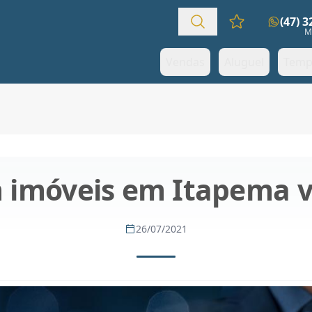
(47) 
Favoritos (0 it
M
Vendas
Aluguel
Temp
m imóveis em Itapema v
26/07/2021