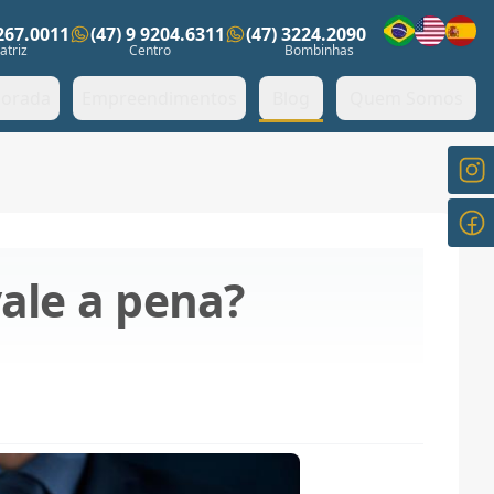
3267.0011
(47) 9 9204.6311
(47) 3224.2090
ens)
atriz
Centro
Bombinhas
orada
Empreendimentos
Blog
Quem Somos
ale a pena?