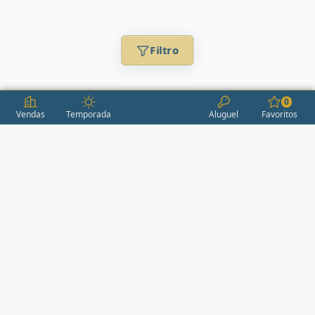
Filtro
0
Vendas
Temporada
Aluguel
Favoritos
CONDOMÍNIOS / EMPREENDIMENTOS
ITAPEMA
AÇORES
(2)
ÁGUAS LIVRES
(1)